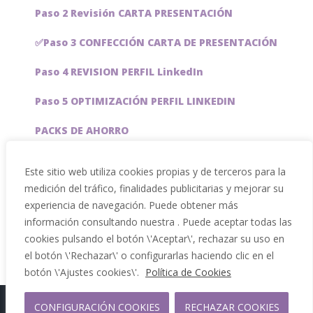
Paso 2 Revisión CARTA PRESENTACIÓN
✅Paso 3 CONFECCIÓN CARTA DE PRESENTACIÓN
Paso 4 REVISION PERFIL LinkedIn
Paso 5 OPTIMIZACIÓN PERFIL LINKEDIN
PACKS DE AHORRO
JOBAI, ASISTENTE DE IA PARA BUSCAR EMPLEO
Este sitio web utiliza cookies propias y de terceros para la
medición del tráfico, finalidades publicitarias y mejorar su
Servicios especiales
experiencia de navegación. Puede obtener más
información consultando nuestra . Puede aceptar todas las
cookies pulsando el botón \'Aceptar\', rechazar su uso en
el botón \'Rechazar\' o configurarlas haciendo clic en el
botón \'Ajustes cookies\'.
Política de Cookies
Copyright 2012 - 2026 |
CONFIGURACIÓN COOKIES
RECHAZAR COOKIES