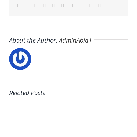
Facebook
Twitter
LinkedIn
Reddit
WhatsApp
Tumblr
Pinterest
Vk
Xing
Email
About the Author:
AdminAbla1
Related Posts