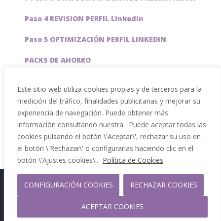
Paso 4 REVISION PERFIL LinkedIn
Paso 5 OPTIMIZACIÓN PERFIL LINKEDIN
PACKS DE AHORRO
JOBAI, ASISTENTE DE IA PARA BUSCAR EMPLEO
Este sitio web utiliza cookies propias y de terceros para la
medición del tráfico, finalidades publicitarias y mejorar su
Servicios especiales
experiencia de navegación. Puede obtener más
información consultando nuestra . Puede aceptar todas las
cookies pulsando el botón \'Aceptar\', rechazar su uso en
el botón \'Rechazar\' o configurarlas haciendo clic en el
botón \'Ajustes cookies\'.
Política de Cookies
Copyright 2012 - 2026 |
CONFIGURACIÓN COOKIES
RECHAZAR COOKIES
Facebook
Phone
ACEPTAR COOKIES