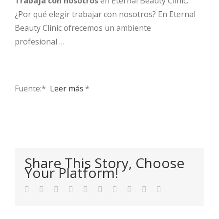
Trabaja con nosotros
en Eternal Beauty Clinic.
¿Por qué elegir trabajar con nosotros? En Eternal
Beauty Clinic ofrecemos un ambiente
profesional …
Fuente:* ​
Leer más
*
Share This Story, Choose
Your Platform!
Facebook
Twitter
LinkedIn
Reddit
WhatsApp
Tumblr
Pinterest
Vk
Xing
Email