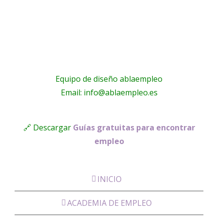
Málaga
!
Equipo de diseño ablaempleo
Email: info@ablaempleo.es
🔗 Descargar
Guías gratuitas para encontrar
empleo
INICIO
ACADEMIA DE EMPLEO