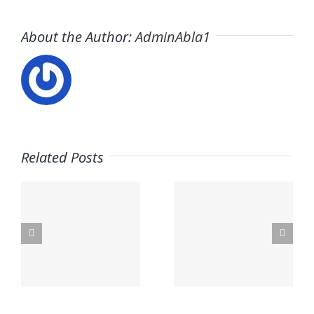
About the Author:
AdminAbla1
Related Posts
Trabaja
s
en ITAFE ·
Trabaja
Frigoristas
con
y
nosotros ·
a
electricistas
PARQUE