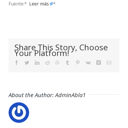
Fuente:* ​
Leer más
*
Share This Story, Choose
Your Platform!
Facebook
Twitter
LinkedIn
Reddit
WhatsApp
Tumblr
Pinterest
Vk
Xing
Email
About the Author:
AdminAbla1