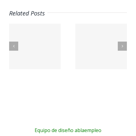
Related Posts
A
OS
PetSmart
EMBL
n
Careers
Jobs
a
a
Equipo de diseño ablaempleo