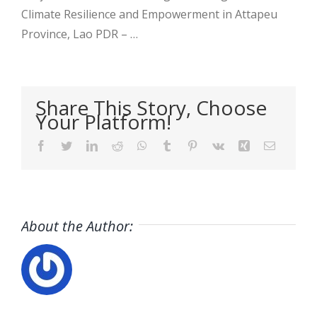
Climate Resilience and Empowerment in Attapeu
Province, Lao PDR – …
Share This Story, Choose
Your Platform!
Facebook
Twitter
LinkedIn
Reddit
WhatsApp
Tumblr
Pinterest
Vk
Xing
Email
About the Author: