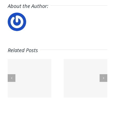
About the Author:
Related Posts
A
OS
PetSmart
EMBL
n
Careers
Jobs
a
a