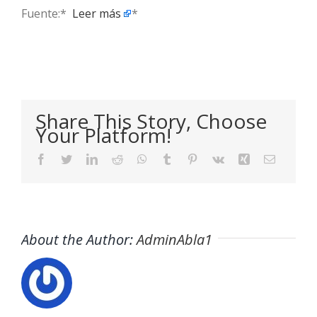
Fuente:* ​
Leer más
*
Share This Story, Choose
Your Platform!
Facebook
Twitter
LinkedIn
Reddit
WhatsApp
Tumblr
Pinterest
Vk
Xing
Email
About the Author:
AdminAbla1