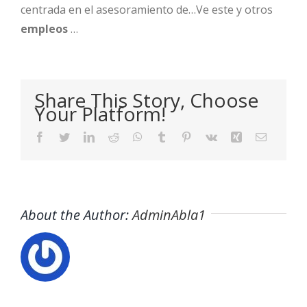
centrada en el asesoramiento de…Ve este y otros
empleos
…
Share This Story, Choose
Your Platform!
Facebook
Twitter
LinkedIn
Reddit
WhatsApp
Tumblr
Pinterest
Vk
Xing
Email
About the Author:
AdminAbla1
Buscador