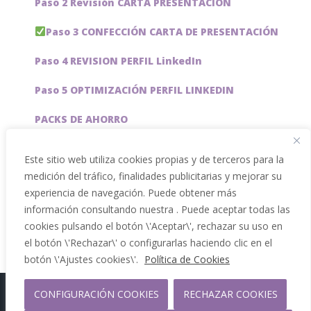
Paso 2 Revisión CARTA PRESENTACIÓN
Paso 3 CONFECCIÓN CARTA DE PRESENTACIÓN
Paso 4 REVISION PERFIL LinkedIn
Paso 5 OPTIMIZACIÓN PERFIL LINKEDIN
PACKS DE AHORRO
JOBAI, ASISTENTE DE IA PARA BUSCAR EMPLEO
Este sitio web utiliza cookies propias y de terceros para la
medición del tráfico, finalidades publicitarias y mejorar su
Servicios especiales
experiencia de navegación. Puede obtener más
información consultando nuestra . Puede aceptar todas las
cookies pulsando el botón \'Aceptar\', rechazar su uso en
el botón \'Rechazar\' o configurarlas haciendo clic en el
botón \'Ajustes cookies\'.
Política de Cookies
CONFIGURACIÓN COOKIES
RECHAZAR COOKIES
Copyright 2012 - 2026 |