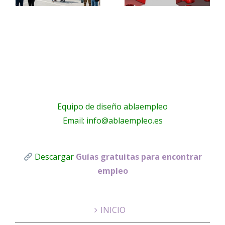
trabajo
trabajo si
para ti
ción
eres
mujer
Equipo de diseño ablaempleo
Email: info@ablaempleo.es
Descargar
Guías gratuitas para encontrar
empleo
INICIO