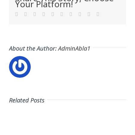
Your Platform!
Facebook
Twitter
LinkedIn
Reddit
WhatsApp
Tumblr
Pinterest
Vk
Xing
Email
About the Author:
AdminAbla1
Related Posts