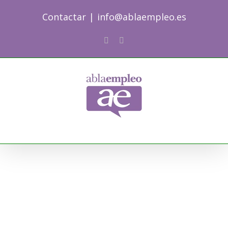
Skip
Contactar
|
info@ablaempleo.es
to
content
Facebook
Phone