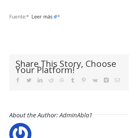
Fuente:* ​
Leer más
*
Share This Story, Choose
Your Platform!
Facebook
Twitter
LinkedIn
Reddit
WhatsApp
Tumblr
Pinterest
Vk
Xing
Email
About the Author:
AdminAbla1