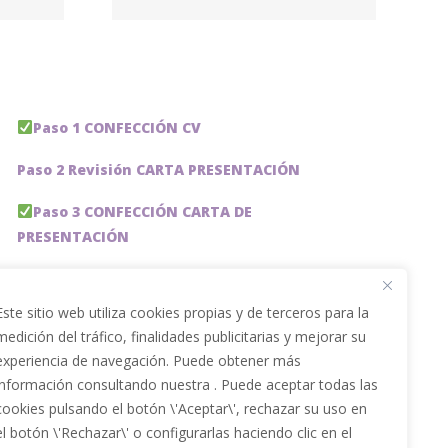
ions
rise
Paso 1 CONFECCIÓN CV
Paso 2 Revisión CARTA PRESENTACIÓN
Paso 3 CONFECCIÓN CARTA DE
PRESENTACIÓN
Paso 4 REVISION PERFIL LinkedIn
Este sitio web utiliza cookies propias y de terceros para la
Paso 5 OPTIMIZACIÓN PERFIL LINKEDIN
medición del tráfico, finalidades publicitarias y mejorar su
experiencia de navegación. Puede obtener más
PACKS DE AHORRO
información consultando nuestra . Puede aceptar todas las
JOBAI, ASISTENTE DE IA PARA BUSCAR EMPLEO
cookies pulsando el botón \'Aceptar\', rechazar su uso en
el botón \'Rechazar\' o configurarlas haciendo clic en el
Servicios especiales