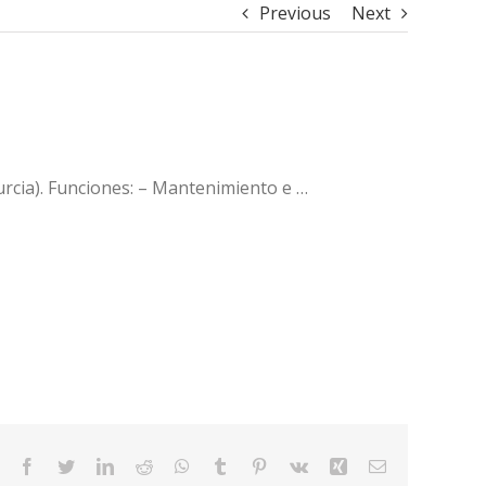
Previous
Next
rcia). Funciones: – Mantenimiento e …
Facebook
Twitter
LinkedIn
Reddit
WhatsApp
Tumblr
Pinterest
Vk
Xing
Email