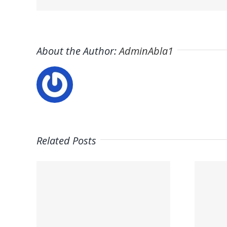
About the Author:
AdminAbla1
Related Posts
Trabaja con
on
nosotros –
–
UCAM Student