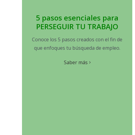
5 pasos esenciales para
PERSEGUIR TU TRABAJO
Conoce los 5 pasos creados con el fin de
que enfoques tu búsqueda de empleo.
Saber más