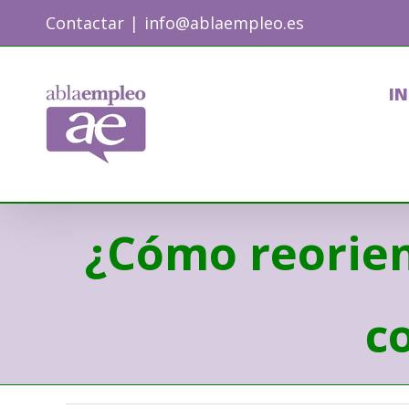
Skip
Contactar
|
info@ablaempleo.es
to
content
IN
¿Cómo reorie
c