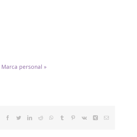
»
Marca personal
»
Facebook
Twitter
LinkedIn
Reddit
WhatsApp
Tumblr
Pinterest
Vk
Xing
Email