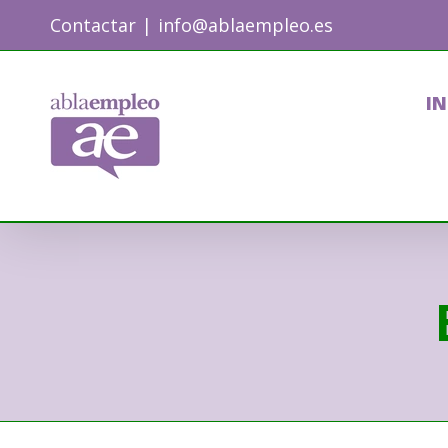
Skip
Contactar
|
info@ablaempleo.es
to
content
IN