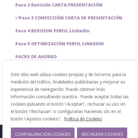
Paso 2 Revisión CARTA PRESENTACIÓN
✅Paso 3 CONFECCIÓN CARTA DE PRESENTACIÓN
Paso 4 REVISION PERFIL LinkedIn
Paso 5 OPTIMIZACIÓN PERFIL LINKEDIN
PACKS DE AHORRO
JOBAI, ASISTENTE DE IA PARA BUSCAR EMPLEO
Este sitio web utiliza cookies propias y de terceros para la
medición del tráfico, finalidades publicitarias y mejorar su
Servicios especiales
experiencia de navegación. Puede obtener más
información consultando nuestra . Puede aceptar todas las
cookies pulsando el botón \'Aceptar\', rechazar su uso en
el botón \'Rechazar\' o configurarlas haciendo clic en el
botón \'Ajustes cookies\'.
Política de Cookies
CONFIGURACIÓN COOKIES
RECHAZAR COOKIES
Copyright 2012 - 2026 |