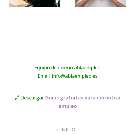
De
a
un
Empleo
a
trabajo
Equipo de diseño ablaempleo
Email: info@ablaempleo.es
🔗 Descargar
Guías gratuitas para encontrar
empleo
INICIO