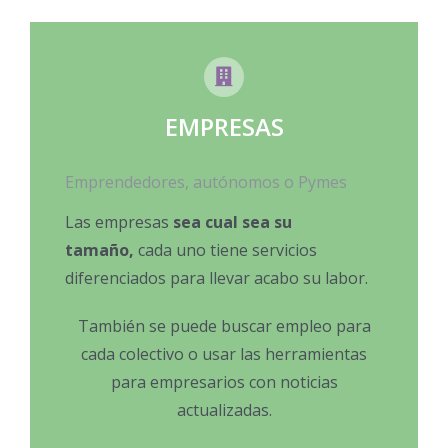
EMPRESAS
Emprendedores, autónomos o Pymes
Las empresas
sea cual sea su
tamaño,
cada uno tiene servicios
diferenciados para llevar acabo su labor.
También se puede buscar empleo para
cada colectivo o usar las herramientas
para empresarios con noticias
actualizadas.