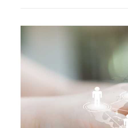
View
Larger
Image