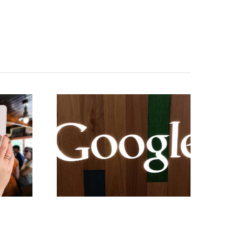
hacer
OGLE
entre?
 tu
ido a
LE