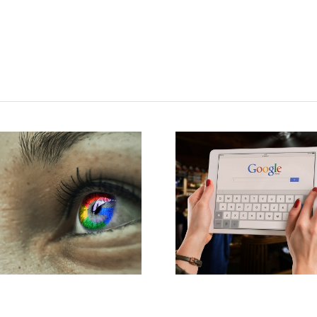
¿Cómo eliminar
¿Cómo 
información de
que GO
Google para
nos encu
evitar una mala
Envía
reputación en la
conten
red?
GOOG