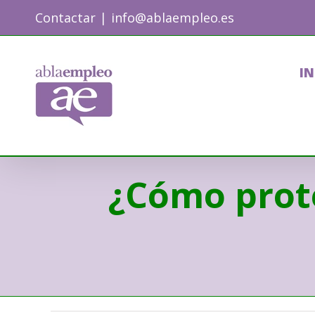
Skip
Contactar
|
info@ablaempleo.es
to
content
IN
¿Cómo prote