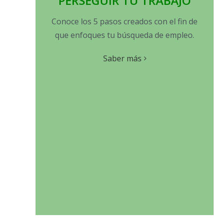
PERSEGUIR TU TRABAJO
Conoce los 5 pasos creados con el fin de
que enfoques tu búsqueda de empleo.
Saber más