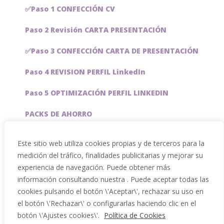
✅Paso 1 CONFECCIÓN CV
Paso 2 Revisión CARTA PRESENTACIÓN
✅Paso 3 CONFECCIÓN CARTA DE PRESENTACIÓN
Paso 4 REVISION PERFIL LinkedIn
Paso 5 OPTIMIZACIÓN PERFIL LINKEDIN
PACKS DE AHORRO
JOBAI, ASISTENTE DE IA PARA BUSCAR EMPLEO
Este sitio web utiliza cookies propias y de terceros para la
medición del tráfico, finalidades publicitarias y mejorar su
Servicios especiales
experiencia de navegación. Puede obtener más
información consultando nuestra . Puede aceptar todas las
cookies pulsando el botón \'Aceptar\', rechazar su uso en
el botón \'Rechazar\' o configurarlas haciendo clic en el
botón \'Ajustes cookies\'.
Política de Cookies