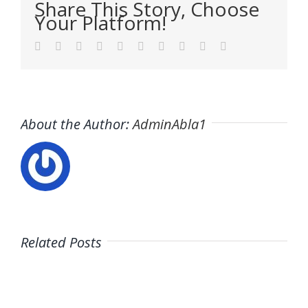
Share This Story, Choose
Your Platform!
Facebook
Twitter
LinkedIn
Reddit
WhatsApp
Tumblr
Pinterest
Vk
Xing
Email
About the Author:
AdminAbla1
Related Posts