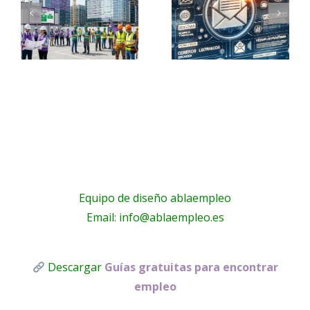
tu
mujer,
anterior
busca
e
contrato
trabajo
de
para ti
ción
trabajo?
Equipo de diseño ablaempleo
Email: info@ablaempleo.es
Descargar
Guías gratuitas para encontrar
empleo