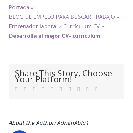
Portada
»
BLOG DE EMPLEO PARA BUSCAR TRABAJO
»
Entrenador laboral
»
Currículum CV
»
Desarrolla el mejor CV- currículum
Share This Story, Choose
Your Platform!
Facebook
Twitter
LinkedIn
Reddit
WhatsApp
Tumblr
Pinterest
Vk
Xing
Email
About the Author:
AdminAbla1