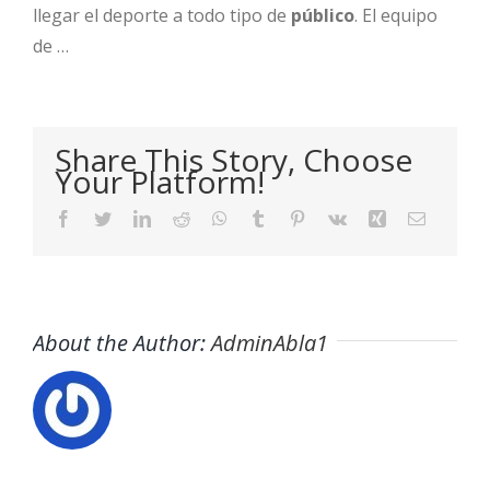
llegar el deporte a todo tipo de
público
. El equipo
de …
Share This Story, Choose
Your Platform!
Facebook
Twitter
LinkedIn
Reddit
WhatsApp
Tumblr
Pinterest
Vk
Xing
Email
About the Author:
AdminAbla1
Buscador