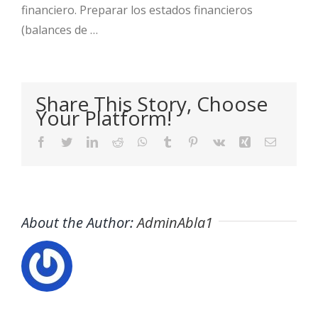
financiero. Preparar los estados financieros
(balances de …
Share This Story, Choose
Your Platform!
Facebook
Twitter
LinkedIn
Reddit
WhatsApp
Tumblr
Pinterest
Vk
Xing
Email
About the Author:
AdminAbla1
Buscador