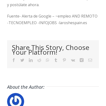
y postúlate ahora.
Fuente- Alerta de Google – ~empleo AND REMOTO
-TECNOEMPLEO -INFOJOBS -laroshespain.es
Share This Story, Choose
Your Platform!
Facebook
Twitter
LinkedIn
Reddit
WhatsApp
Tumblr
Pinterest
Vk
Xing
Email
About the Author: