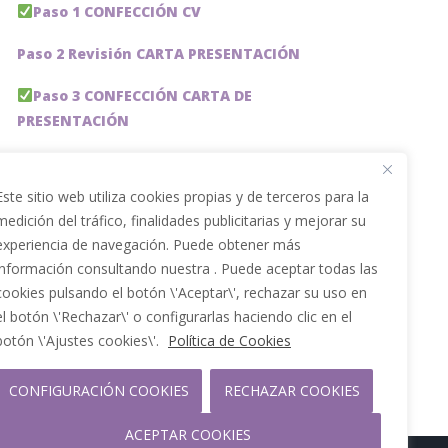
Paso 1 CONFECCIÓN CV
Paso 2 Revisión CARTA PRESENTACIÓN
Paso 3 CONFECCIÓN CARTA DE
PRESENTACIÓN
Paso 4 REVISION PERFIL LinkedIn
Este sitio web utiliza cookies propias y de terceros para la
Paso 5 OPTIMIZACIÓN PERFIL LINKEDIN
medición del tráfico, finalidades publicitarias y mejorar su
experiencia de navegación. Puede obtener más
PACKS DE AHORRO
información consultando nuestra . Puede aceptar todas las
JOBAI, ASISTENTE DE IA PARA BUSCAR EMPLEO
cookies pulsando el botón \'Aceptar\', rechazar su uso en
el botón \'Rechazar\' o configurarlas haciendo clic en el
Servicios especiales
botón \'Ajustes cookies\'.
Política de Cookies
CONFIGURACIÓN COOKIES
RECHAZAR COOKIES
ACEPTAR COOKIES