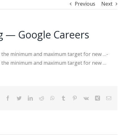
Previous
Next
ng — Google Careers
ects the minimum and maximum target for new …-
ects the minimum and maximum target for new …
Facebook
Twitter
LinkedIn
Reddit
WhatsApp
Tumblr
Pinterest
Vk
Xing
Email