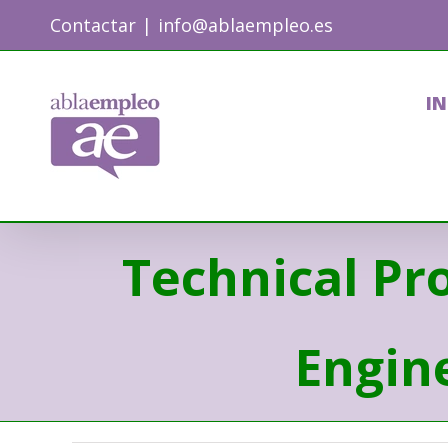
Skip
Contactar
|
info@ablaempleo.es
to
content
IN
Technical Pro
Engin