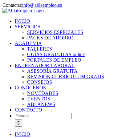
Skip
Contactar
|
info@ablaempleo.es
to
Facebook
Phone
content
INICIO
SERVICIOS
SERVICIOS ESPECIALES
PACKS DE AHORRO
ACADEMIA
TALLERES
GUÍAS GRATUITAS online
PORTALES DE EMPLEO
ENTRENADOR LABORAL
ASESORÍA GRATUITA
REVISIÓN CURRÍCULUM GRATIS
CONSEJOS
CONÓCENOS
NOVEDADES
EVENTOS
ABLANEWS
CONTACTO
Search
for:
INICIO