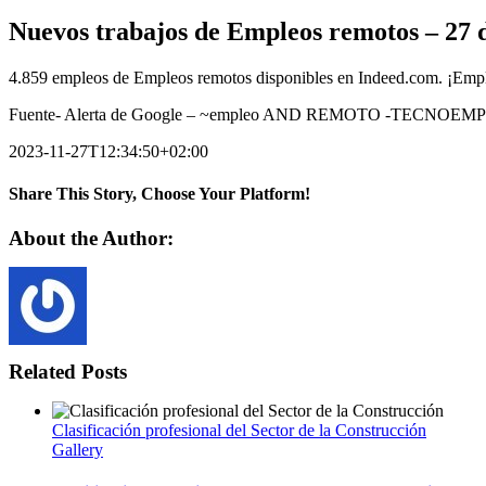
Nuevos trabajos de Empleos remotos – 27 
4.859 empleos de Empleos remotos disponibles en Indeed.com. ¡Emple
Fuente- Alerta de Google – ~empleo AND REMOTO -TECNOEMPL
2023-11-27T12:34:50+02:00
Share This Story, Choose Your Platform!
Facebook
Twitter
LinkedIn
Reddit
WhatsApp
Tumblr
Pinterest
Vk
Xing
Email
About the Author:
Related Posts
Clasificación profesional del Sector de la Construcción
Gallery