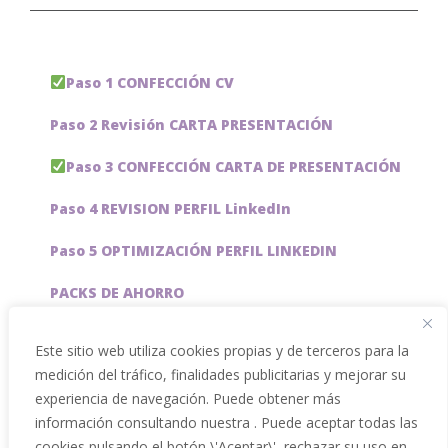
Paso 1 CONFECCIÓN CV
Paso 2 Revisión CARTA PRESENTACIÓN
Paso 3 CONFECCIÓN CARTA DE PRESENTACIÓN
Paso 4 REVISION PERFIL LinkedIn
Paso 5 OPTIMIZACIÓN PERFIL LINKEDIN
PACKS DE AHORRO
JOBAI, ASISTENTE DE IA PARA BUSCAR EMPLEO
Este sitio web utiliza cookies propias y de terceros para la
medición del tráfico, finalidades publicitarias y mejorar su
Servicios especiales
experiencia de navegación. Puede obtener más
información consultando nuestra . Puede aceptar todas las
cookies pulsando el botón \'Aceptar\', rechazar su uso en