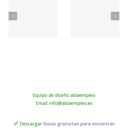
OS
PetSmart
EMBL
n
Careers
Jobs
a
a
Equipo de diseño ablaempleo
Email: info@ablaempleo.es
Descargar
Guías gratuitas para encontrar