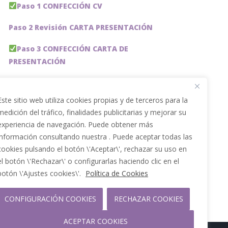
Paso 1 CONFECCIÓN CV
Paso 2 Revisión CARTA PRESENTACIÓN
Paso 3 CONFECCIÓN CARTA DE
PRESENTACIÓN
Paso 4 REVISION PERFIL LinkedIn
Este sitio web utiliza cookies propias y de terceros para la
Paso 5 OPTIMIZACIÓN PERFIL LINKEDIN
medición del tráfico, finalidades publicitarias y mejorar su
experiencia de navegación. Puede obtener más
PACKS DE AHORRO
información consultando nuestra . Puede aceptar todas las
JOBAI, ASISTENTE DE IA PARA BUSCAR EMPLEO
cookies pulsando el botón \'Aceptar\', rechazar su uso en
el botón \'Rechazar\' o configurarlas haciendo clic en el
Servicios especiales
botón \'Ajustes cookies\'.
Política de Cookies
CONFIGURACIÓN COOKIES
RECHAZAR COOKIES
ACEPTAR COOKIES