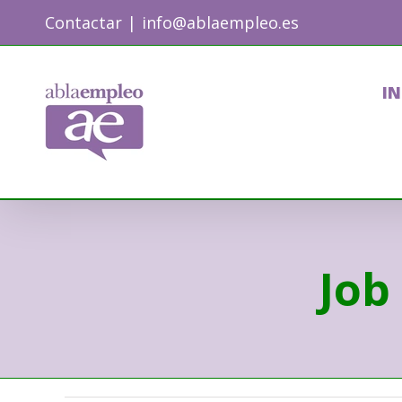
Skip
Contactar
|
info@ablaempleo.es
to
content
IN
Job