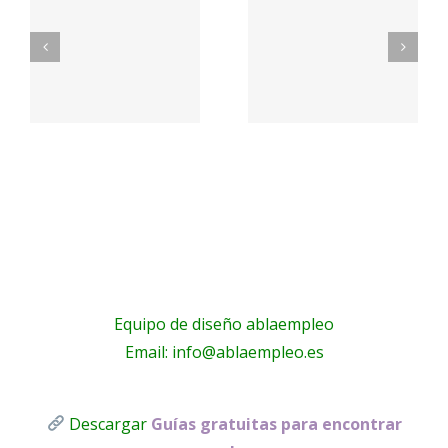
Mega Fun
Contacto
lex.org
General
– Aceites
Riera
La Masía
s
les
Equipo de diseño ablaempleo
Email: info@ablaempleo.es
Descargar
Guías gratuitas para encontrar