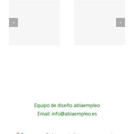
Contacte
n
Contacto
con
– Aceites
nosotros
La Masía
– Óptica
Principal
Equipo de diseño ablaempleo
Email: info@ablaempleo.es