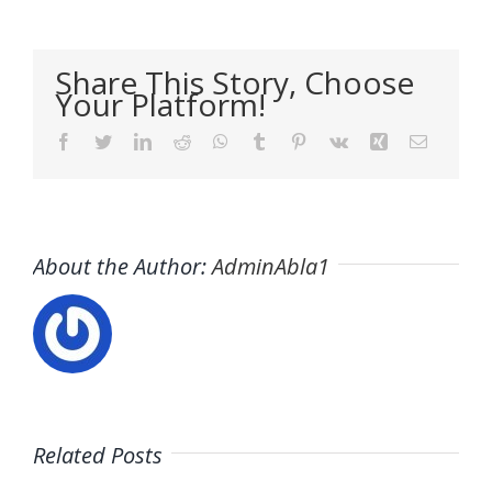
Share This Story, Choose
Your Platform!
Facebook
Twitter
LinkedIn
Reddit
WhatsApp
Tumblr
Pinterest
Vk
Xing
Email
About the Author:
AdminAbla1
Related Posts