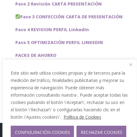
Paso 2 Revisión CARTA PRESENTACIÓN
Paso 3 CONFECCIÓN CARTA DE PRESENTACIÓN
Paso 4 REVISION PERFIL LinkedIn
Paso 5 OPTIMIZACIÓN PERFIL LINKEDIN
PACKS DE AHORRO
JOBAI, ASISTENTE DE IA PARA BUSCAR EMPLEO
Este sitio web utiliza cookies propias y de terceros para la
medición del tráfico, finalidades publicitarias y mejorar su
Servicios especiales
experiencia de navegación. Puede obtener más
información consultando nuestra . Puede aceptar todas las
cookies pulsando el botón \'Aceptar\', rechazar su uso en
el botón \'Rechazar\' o configurarlas haciendo clic en el
botón \'Ajustes cookies\'.
Política de Cookies
CONFIGURACIÓN COOKIES
RECHAZAR COOKIES
Copyright 2012 - 2026 |