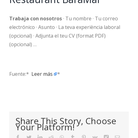
Trabaja con nosotros
· Tu nombre · Tu correo
electrónico · Asunto · La teva experiència laboral
(opcional) · Adjunta el teu CV (format PDF)
(opcional) …
Fuente:* ​
Leer más
*
Share This Story, Choose
Your Platform!
Facebook
Twitter
LinkedIn
Reddit
WhatsApp
Tumblr
Pinterest
Vk
Xing
Email