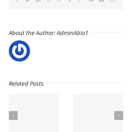
About the Author:
AdminAbla1
Related Posts
Trabaja
s
Trabaja
en ITAFE ·
con
Frigorista
nosotros ·
y