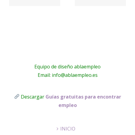
a
PARQUE
electricist
Málaga
!
Equipo de diseño ablaempleo
Email: info@ablaempleo.es
Descargar
Guías gratuitas para encontrar
empleo
INICIO