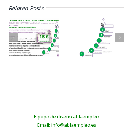
Related Posts
E
JORNADA
Evento
TEN-
MEJORA
Semana
TU
de la
EMPLEABILIDAD
empleabil
ILIDAD
Equipo de diseño ablaempleo
Email: info@ablaempleo.es