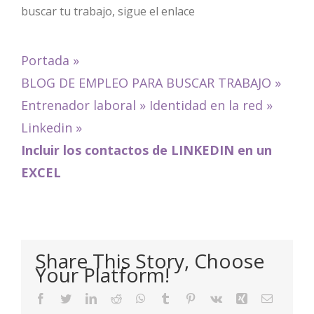
buscar tu trabajo, sigue el enlace
Portada
»
BLOG DE EMPLEO PARA BUSCAR TRABAJO
»
Entrenador laboral
»
Identidad en la red
»
Linkedin
»
Incluir los contactos de LINKEDIN en un
EXCEL
Share This Story, Choose
Your Platform!
Facebook
Twitter
LinkedIn
Reddit
WhatsApp
Tumblr
Pinterest
Vk
Xing
Email