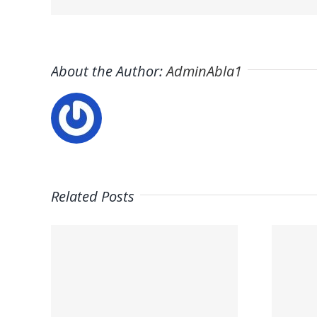
About the Author:
AdminAbla1
Related Posts
on
Trabaja con
:
nosotros –
rio