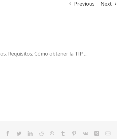
Previous
Next
ros. Requisitos; Cómo obtener la TIP …
Facebook
Twitter
LinkedIn
Reddit
WhatsApp
Tumblr
Pinterest
Vk
Xing
Email