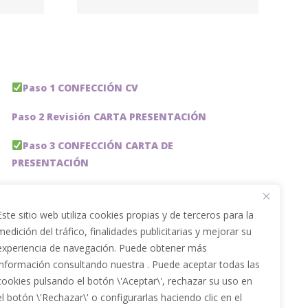
Paso 1 CONFECCIÓN CV
Paso 2 Revisión CARTA PRESENTACIÓN
Paso 3 CONFECCIÓN CARTA DE
PRESENTACIÓN
Paso 4 REVISION PERFIL LinkedIn
Este sitio web utiliza cookies propias y de terceros para la
Paso 5 OPTIMIZACIÓN PERFIL LINKEDIN
medición del tráfico, finalidades publicitarias y mejorar su
experiencia de navegación. Puede obtener más
PACKS DE AHORRO
información consultando nuestra . Puede aceptar todas las
JOBAI, ASISTENTE DE IA PARA BUSCAR EMPLEO
cookies pulsando el botón \'Aceptar\', rechazar su uso en
el botón \'Rechazar\' o configurarlas haciendo clic en el
Servicios especiales