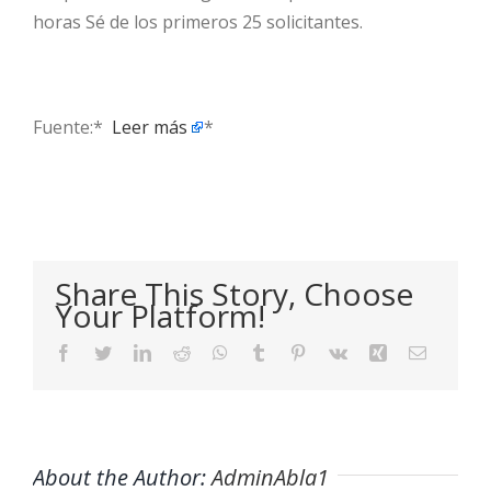
horas Sé de los primeros 25 solicitantes.
Fuente:* ​
Leer más
*
Share This Story, Choose
Your Platform!
Facebook
Twitter
LinkedIn
Reddit
WhatsApp
Tumblr
Pinterest
Vk
Xing
Email
About the Author:
AdminAbla1