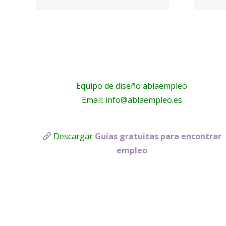
electricistas
A!
Málaga
Equipo de diseño ablaempleo
Email: info@ablaempleo.es
Descargar
Guías gratuitas para encontrar
empleo