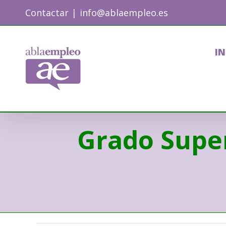
Skip
Contactar
|
info@ablaempleo.es
to
content
IN
Grado Super