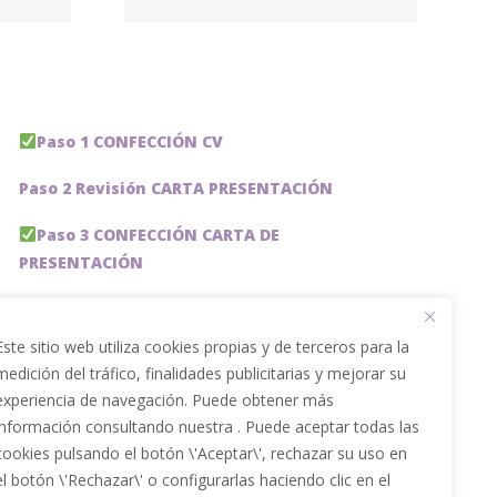
ción
Paso 1 CONFECCIÓN CV
Paso 2 Revisión CARTA PRESENTACIÓN
Paso 3 CONFECCIÓN CARTA DE
PRESENTACIÓN
Paso 4 REVISION PERFIL LinkedIn
Este sitio web utiliza cookies propias y de terceros para la
Paso 5 OPTIMIZACIÓN PERFIL LINKEDIN
medición del tráfico, finalidades publicitarias y mejorar su
experiencia de navegación. Puede obtener más
PACKS DE AHORRO
información consultando nuestra . Puede aceptar todas las
JOBAI, ASISTENTE DE IA PARA BUSCAR EMPLEO
cookies pulsando el botón \'Aceptar\', rechazar su uso en
el botón \'Rechazar\' o configurarlas haciendo clic en el
Servicios especiales