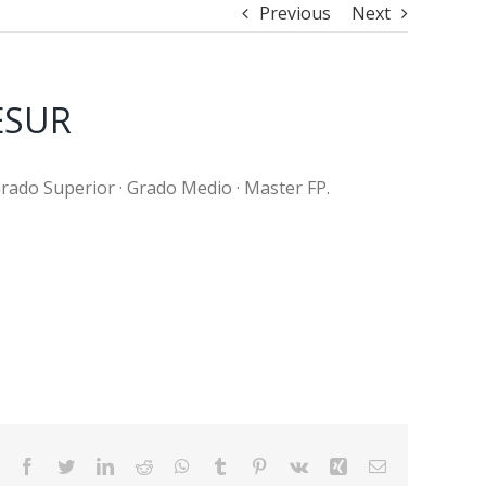
Previous
Next
ESUR
 Grado Superior · Grado Medio · Master FP.
Facebook
Twitter
LinkedIn
Reddit
WhatsApp
Tumblr
Pinterest
Vk
Xing
Email