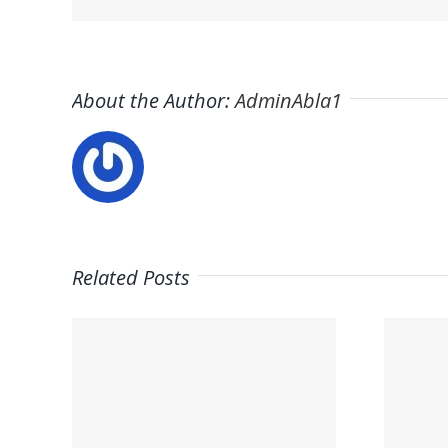
About the Author:
AdminAbla1
Related Posts
Trabaja en
on
ITAFE ·
a la
Frigoristas y
ura