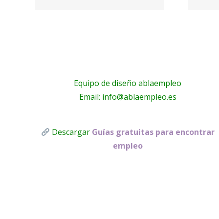
o
Pilato
Equipo de diseño ablaempleo
Email: info@ablaempleo.es
Descargar
Guías gratuitas para encontrar
empleo