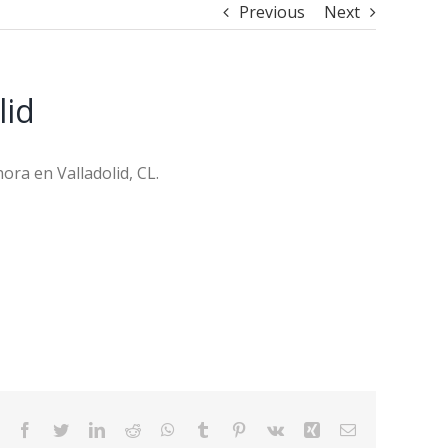
Previous
Next
lid
ora en Valladolid, CL.
Facebook
Twitter
LinkedIn
Reddit
WhatsApp
Tumblr
Pinterest
Vk
Xing
Email