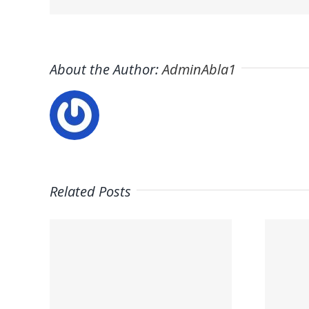
About the Author:
AdminAbla1
Related Posts
Trabaja con
ros
Nosotros:
ctra
Empleo – Mario