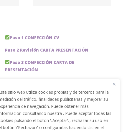
ions
rise
Paso 1 CONFECCIÓN CV
Paso 2 Revisión CARTA PRESENTACIÓN
Paso 3 CONFECCIÓN CARTA DE
PRESENTACIÓN
Paso 4 REVISION PERFIL LinkedIn
Este sitio web utiliza cookies propias y de terceros para la
Paso 5 OPTIMIZACIÓN PERFIL LINKEDIN
medición del tráfico, finalidades publicitarias y mejorar su
experiencia de navegación. Puede obtener más
PACKS DE AHORRO
información consultando nuestra . Puede aceptar todas las
JOBAI, ASISTENTE DE IA PARA BUSCAR EMPLEO
cookies pulsando el botón \'Aceptar\', rechazar su uso en
el botón \'Rechazar\' o configurarlas haciendo clic en el
Servicios especiales