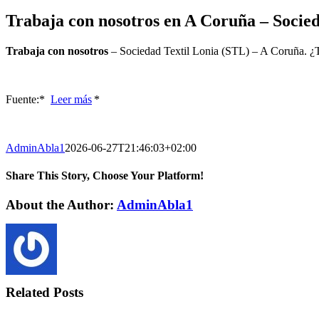
Trabaja con nosotros en A Coruña – Socied
Trabaja con nosotros
– Sociedad Textil Lonia (STL) – A Coruña. ¿T
Fuente:* ​
Leer más
*
AdminAbla1
2026-06-27T21:46:03+02:00
Share This Story, Choose Your Platform!
Facebook
Twitter
LinkedIn
Reddit
WhatsApp
Tumblr
Pinterest
Vk
Xing
Email
About the Author:
AdminAbla1
Related Posts