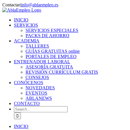
Skip
Contactar
|
info@ablaempleo.es
to
Facebook
Phone
content
INICIO
SERVICIOS
SERVICIOS ESPECIALES
PACKS DE AHORRO
ACADEMIA
TALLERES
GUÍAS GRATUITAS online
PORTALES DE EMPLEO
ENTRENADOR LABORAL
ASESORÍA GRATUITA
REVISIÓN CURRÍCULUM GRATIS
CONSEJOS
CONÓCENOS
NOVEDADES
EVENTOS
ABLANEWS
CONTACTO
Search
for:
INICIO