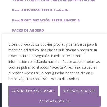
✅Paso 3 CONFECCIÓN CARTA DE PRESENTACIÓN
Paso 4 REVISION PERFIL LinkedIn
Paso 5 OPTIMIZACIÓN PERFIL LINKEDIN
PACKS DE AHORRO
JOBAI, ASISTENTE DE IA PARA BUSCAR EMPLEO
Este sitio web utiliza cookies propias y de terceros para la
medición del tráfico, finalidades publicitarias y mejorar su
Servicios especiales
experiencia de navegación. Puede obtener más
información consultando nuestra . Puede aceptar todas las
cookies pulsando el botón \'Aceptar\', rechazar su uso en
el botón \'Rechazar\' o configurarlas haciendo clic en el
botón \'Ajustes cookies\'.
Política de Cookies
Copyright 2012 - 2026 |
CONFIGURACIÓN COOKIES
RECHAZAR COOKIES
Facebook
Phone
ACEPTAR COOKIES