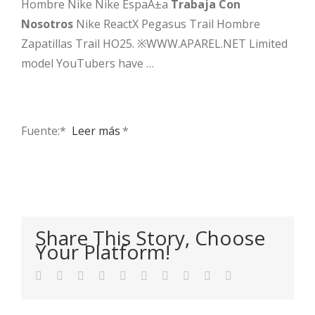
Hombre Nike Nike EspaÃ±a
Trabaja Con
Nosotros
Nike ReactX Pegasus Trail Hombre
Zapatillas Trail HO25. ※WWW.APAREL.NET Limited
model YouTubers have …
Fuente:* ​
Leer más
*
Share This Story, Choose
Your Platform!
Facebook
Twitter
LinkedIn
Reddit
WhatsApp
Tumblr
Pinterest
Vk
Xing
Email