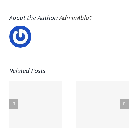
About the Author:
AdminAbla1
Related Posts
Trabaja
con
Usuario –
nosotros
s
El Horno
– UCAM
Student
anet