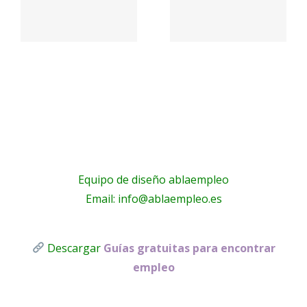
,
–
–
Mavarobras
Fisiopilat
a,
Molins
Equipo de diseño ablaempleo
Email: info@ablaempleo.es
Descargar
Guías gratuitas para encontrar
empleo