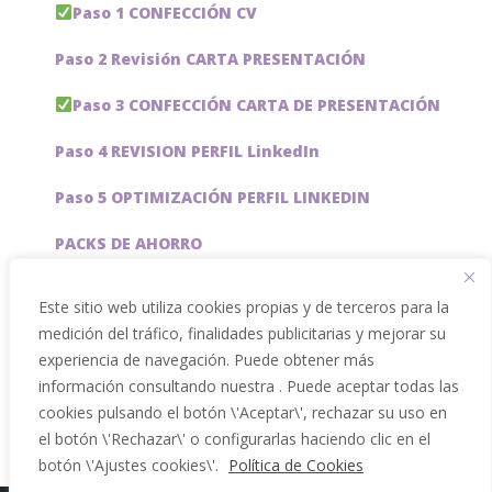
Paso 1 CONFECCIÓN CV
Paso 2 Revisión CARTA PRESENTACIÓN
Paso 3 CONFECCIÓN CARTA DE PRESENTACIÓN
Paso 4 REVISION PERFIL LinkedIn
Paso 5 OPTIMIZACIÓN PERFIL LINKEDIN
PACKS DE AHORRO
JOBAI, ASISTENTE DE IA PARA BUSCAR EMPLEO
Este sitio web utiliza cookies propias y de terceros para la
medición del tráfico, finalidades publicitarias y mejorar su
Servicios especiales
experiencia de navegación. Puede obtener más
información consultando nuestra . Puede aceptar todas las
cookies pulsando el botón \'Aceptar\', rechazar su uso en
el botón \'Rechazar\' o configurarlas haciendo clic en el
botón \'Ajustes cookies\'.
Política de Cookies