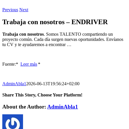
Previous
Next
Trabaja con nosotros – ENDRIVER
Trabaja con nosotros
. Somos TALENTO compartiendo un
proyecto común. Cada día surgen nuevas oportunidades. Envíanos
tu CV y te ayudaremos a encontrar …
Fuente:* ​
Leer más
*
AdminAbla1
2026-06-13T19:56:24+02:00
Share This Story, Choose Your Platform!
Facebook
Twitter
LinkedIn
Reddit
WhatsApp
Tumblr
Pinterest
Vk
Xing
Email
About the Author:
AdminAbla1