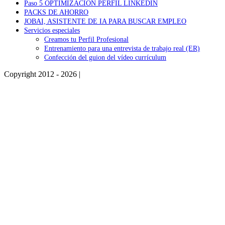
Paso 5 OPTIMIZACIÓN PERFIL LINKEDIN
PACKS DE AHORRO
JOBAI, ASISTENTE DE IA PARA BUSCAR EMPLEO
Servicios especiales
Creamos tu Perfil Profesional
Entrenamiento para una entrevista de trabajo real (ER)
Confección del guion del vídeo currículum
Copyright 2012 - 2026 |
Facebook
Phone
Go
to
Top