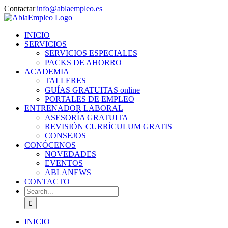
Skip
Contactar
|
info@ablaempleo.es
to
Facebook
Phone
content
INICIO
SERVICIOS
SERVICIOS ESPECIALES
PACKS DE AHORRO
ACADEMIA
TALLERES
GUÍAS GRATUITAS online
PORTALES DE EMPLEO
ENTRENADOR LABORAL
ASESORÍA GRATUITA
REVISIÓN CURRÍCULUM GRATIS
CONSEJOS
CONÓCENOS
NOVEDADES
EVENTOS
ABLANEWS
CONTACTO
Search
for:
INICIO