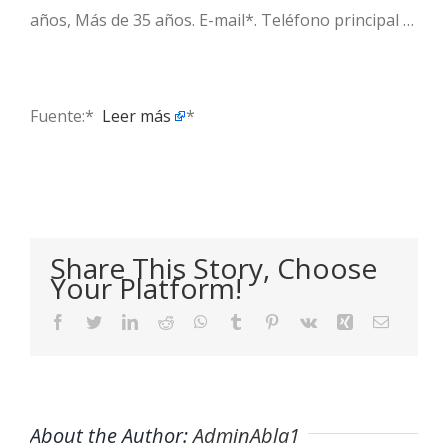
años, Más de 35 años. E-mail*. Teléfono principal …
Fuente:* ​
Leer más
*
Share This Story, Choose
Your Platform!
Facebook
Twitter
LinkedIn
Reddit
WhatsApp
Tumblr
Pinterest
Vk
Xing
Email
About the Author:
AdminAbla1