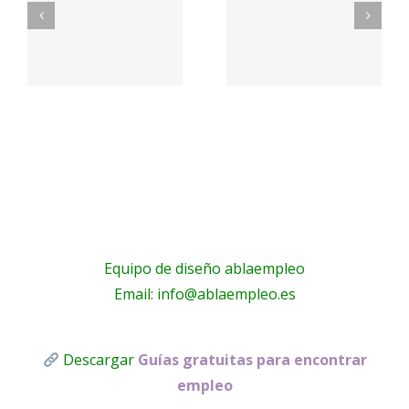
#colegio
empleo
#administracion
público –
l
|
Empleo –
Colejobs.es
Empleo y
e
– LinkedIn
Becas –
R
Inicio
Equipo de diseño ablaempleo
Email: info@ablaempleo.es
Descargar
Guías gratuitas para encontrar
empleo