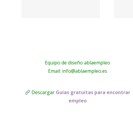
·
Frigoristas y
electricistas
Málaga
Equipo de diseño ablaempleo
Email: info@ablaempleo.es
Descargar
Guías gratuitas para encontrar
empleo