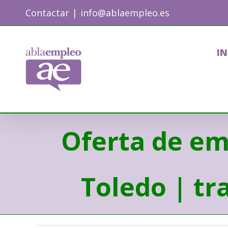
Skip
Contactar
|
info@ablaempleo.es
to
content
IN
Oferta de em
Toledo | tr