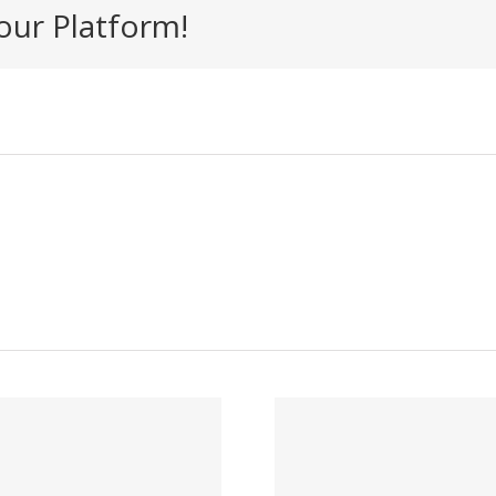
our Platform!
Trabaj
Trabaja con
nosotr
nosotros –