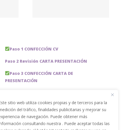
ogos
e –
lobal
Paso 1 CONFECCIÓN CV
Paso 2 Revisión CARTA PRESENTACIÓN
Paso 3 CONFECCIÓN CARTA DE
PRESENTACIÓN
Paso 4 REVISION PERFIL LinkedIn
Este sitio web utiliza cookies propias y de terceros para la
Paso 5 OPTIMIZACIÓN PERFIL LINKEDIN
medición del tráfico, finalidades publicitarias y mejorar su
experiencia de navegación. Puede obtener más
PACKS DE AHORRO
información consultando nuestra . Puede aceptar todas las
JOBAI, ASISTENTE DE IA PARA BUSCAR EMPLEO