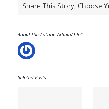
Share This Story, Choose Y
About the Author:
AdminAbla1
Related Posts
Trabaja en
on
ITAFE ·