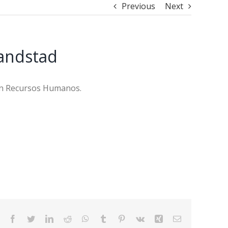
Previous
Next
Randstad
 en Recursos Humanos.
Facebook
Twitter
LinkedIn
Reddit
WhatsApp
Tumblr
Pinterest
Vk
Xing
Email