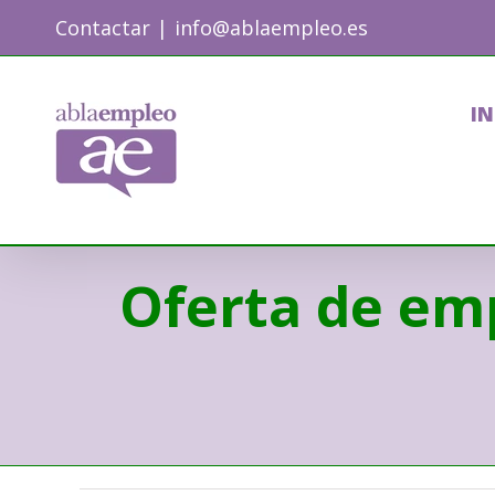
Skip
Contactar
|
info@ablaempleo.es
to
content
IN
Oferta de em