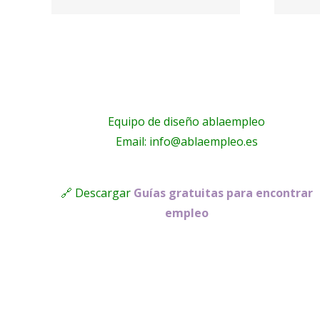
online –
n
Psicoglobal
Equipo de diseño ablaempleo
Email: info@ablaempleo.es
🔗 Descargar
Guías gratuitas para encontrar
empleo