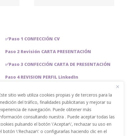
ilio
✅Paso 1 CONFECCIÓN CV
Paso 2 Revisión CARTA PRESENTACIÓN
✅Paso 3 CONFECCIÓN CARTA DE PRESENTACIÓN
Paso 4 REVISION PERFIL LinkedIn
Paso 5 OPTIMIZACIÓN PERFIL LINKEDIN
Este sitio web utiliza cookies propias y de terceros para la
medición del tráfico, finalidades publicitarias y mejorar su
PACKS DE AHORRO
experiencia de navegación. Puede obtener más
JOBAI, ASISTENTE DE IA PARA BUSCAR EMPLEO
información consultando nuestra . Puede aceptar todas las
cookies pulsando el botón \'Aceptar\', rechazar su uso en
Servicios especiales
el botón \'Rechazar\' o configurarlas haciendo clic en el