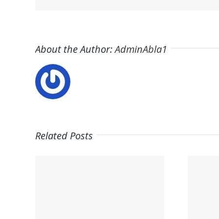
About the Author:
AdminAbla1
Related Posts
Trabaja con
on
nosotros |
–
Psicólogos