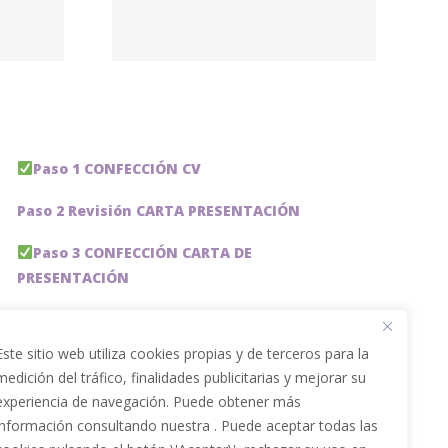
udent
ing
Paso 1 CONFECCIÓN CV
Paso 2 Revisión CARTA PRESENTACIÓN
Paso 3 CONFECCIÓN CARTA DE
PRESENTACIÓN
Paso 4 REVISION PERFIL LinkedIn
Este sitio web utiliza cookies propias y de terceros para la
Paso 5 OPTIMIZACIÓN PERFIL LINKEDIN
medición del tráfico, finalidades publicitarias y mejorar su
experiencia de navegación. Puede obtener más
PACKS DE AHORRO
información consultando nuestra . Puede aceptar todas las
JOBAI, ASISTENTE DE IA PARA BUSCAR EMPLEO