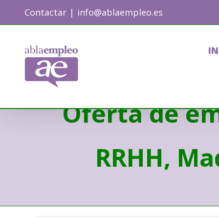
Skip
Contactar
|
info@ablaempleo.es
to
content
IN
Oferta de em
RRHH, Mad