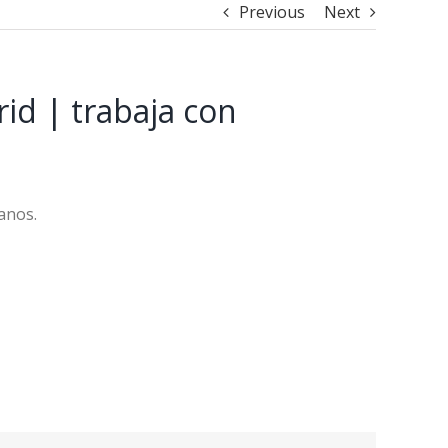
Previous
Next
id | trabaja con
manos.