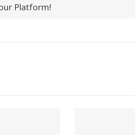
our Platform!
Trabaj
Trabaja con
nosotr