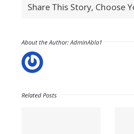
Share This Story, Choose Y
About the Author:
AdminAbla1
Related Posts
Trabaja con
nosotros –
El