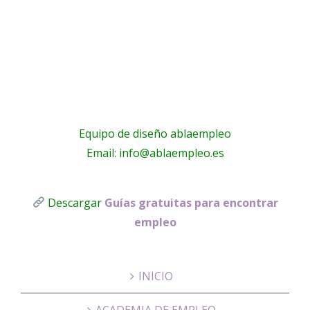
anet
Housing
Equipo de diseño ablaempleo
Email: info@ablaempleo.es
Descargar
Guías gratuitas para encontrar
empleo
INICIO
ACADEMIA DE EMPLEO