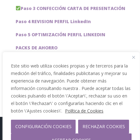
Paso 3 CONFECCIÓN CARTA DE PRESENTACIÓN
Paso 4 REVISION PERFIL LinkedIn
Paso 5 OPTIMIZACIÓN PERFIL LINKEDIN
PACKS DE AHORRO
JOBAI, ASISTENTE DE IA PARA BUSCAR EMPLEO
Este sitio web utiliza cookies propias y de terceros para la
medición del tráfico, finalidades publicitarias y mejorar su
Servicios especiales
experiencia de navegación. Puede obtener más
información consultando nuestra . Puede aceptar todas las
cookies pulsando el botón \'Aceptar\', rechazar su uso en
el botón \'Rechazar\' o configurarlas haciendo clic en el
botón \'Ajustes cookies\'.
Política de Cookies
CONFIGURACIÓN COOKIES
RECHAZAR COOKIES
Copyright 2012 - 2026 |
Facebook
Phone