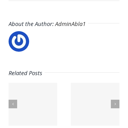
About the Author:
AdminAbla1
Related Posts
Trabaja
con
Usuario –
nosotros
s
El Horno
– UCAM
Student