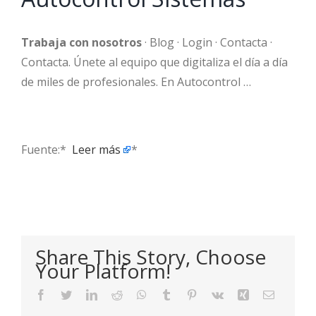
Trabaja con nosotros
· Blog · Login · Contacta ·
Contacta. Únete al equipo que digitaliza el día a día
de miles de profesionales. En Autocontrol …
Fuente:* ​
Leer más
*
Share This Story, Choose
Your Platform!
Facebook
Twitter
LinkedIn
Reddit
WhatsApp
Tumblr
Pinterest
Vk
Xing
Email