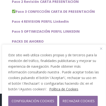
Paso 2 Revisión CARTA PRESENTACIÓN
Paso 3 CONFECCIÓN CARTA DE PRESENTACIÓN
Paso 4 REVISION PERFIL LinkedIn
Paso 5 OPTIMIZACIÓN PERFIL LINKEDIN
PACKS DE AHORRO
JOBAI, ASISTENTE DE IA PARA BUSCAR EMPLEO
Este sitio web utiliza cookies propias y de terceros para la
medición del tráfico, finalidades publicitarias y mejorar su
Servicios especiales
experiencia de navegación. Puede obtener más
información consultando nuestra . Puede aceptar todas las
cookies pulsando el botón \'Aceptar\', rechazar su uso en
el botón \'Rechazar\' o configurarlas haciendo clic en el
botón \'Ajustes cookies\'.
Política de Cookies
CONFIGURACIÓN COOKIES
RECHAZAR COOKIES
Copyright 2012 - 2026 |