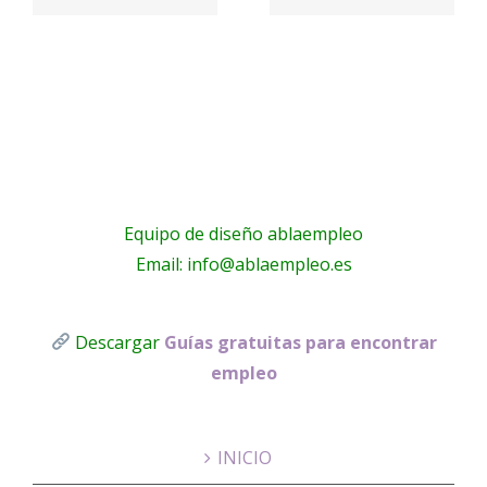
a
electricistas
PARQUE
Málaga
!
Equipo de diseño ablaempleo
Email: info@ablaempleo.es
Descargar
Guías gratuitas para encontrar
empleo
INICIO