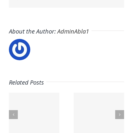
About the Author:
AdminAbla1
Related Posts
Trabaja
s
en ITAFE ·
Trabaja
Frigoristas
con
y
nosotros ·