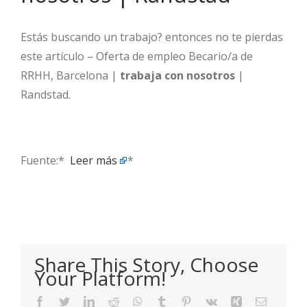
Estás buscando un trabajo? entonces no te pierdas
este artículo – Oferta de empleo Becario/a de
RRHH, Barcelona |
trabaja con nosotros
|
Randstad.
Fuente:* ​
Leer más
*
Share This Story, Choose
Your Platform!
Facebook
Twitter
LinkedIn
Reddit
WhatsApp
Tumblr
Pinterest
Vk
Xing
Email