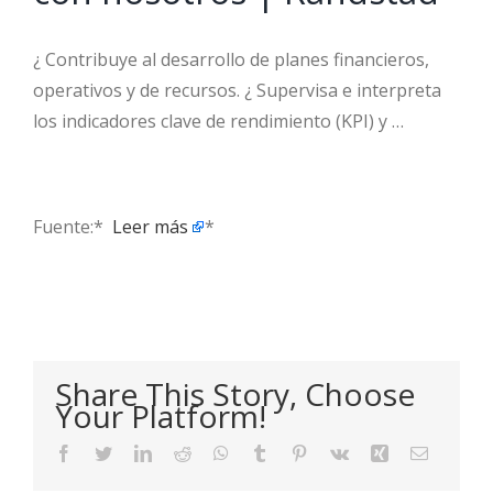
¿ Contribuye al desarrollo de planes financieros,
operativos y de recursos. ¿ Supervisa e interpreta
los indicadores clave de rendimiento (KPI) y …
Fuente:* ​
Leer más
*
Share This Story, Choose
Your Platform!
Facebook
Twitter
LinkedIn
Reddit
WhatsApp
Tumblr
Pinterest
Vk
Xing
Email