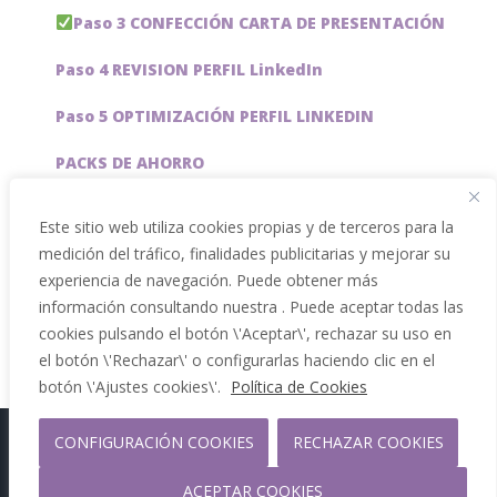
Paso 3 CONFECCIÓN CARTA DE PRESENTACIÓN
Paso 4 REVISION PERFIL LinkedIn
Paso 5 OPTIMIZACIÓN PERFIL LINKEDIN
PACKS DE AHORRO
JOBAI, ASISTENTE DE IA PARA BUSCAR EMPLEO
Este sitio web utiliza cookies propias y de terceros para la
medición del tráfico, finalidades publicitarias y mejorar su
Servicios especiales
experiencia de navegación. Puede obtener más
información consultando nuestra . Puede aceptar todas las
cookies pulsando el botón \'Aceptar\', rechazar su uso en
el botón \'Rechazar\' o configurarlas haciendo clic en el
botón \'Ajustes cookies\'.
Política de Cookies
CONFIGURACIÓN COOKIES
RECHAZAR COOKIES
Copyright 2012 - 2026 |
Facebook
Phone
ACEPTAR COOKIES