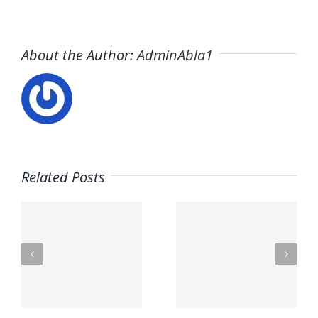
About the Author:
AdminAbla1
Related Posts
Trabaja
con
Usuario –
nosotros
s
El Horno
– UCAM
Student