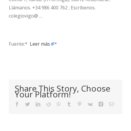
Llámanos. +34 986 400 762 ; Escríbenos.
colegiovigo@ …
Fuente:* ​
Leer más
*
Share This Story, Choose
Your Platform!
Facebook
Twitter
LinkedIn
Reddit
WhatsApp
Tumblr
Pinterest
Vk
Xing
Email