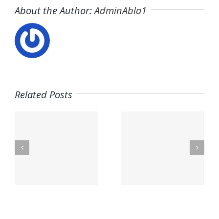
About the Author:
AdminAbla1
Related Posts
nal
Mega Fun
Contacto
lex.org
General
– Aceites
Riera
La Masía
s
les