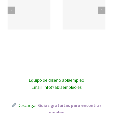
con
Usuario –
nosotros
s
El Horno
– UCAM
Student
anet
Housing
Equipo de diseño ablaempleo
Email: info@ablaempleo.es
Descargar
Guías gratuitas para encontrar
empleo