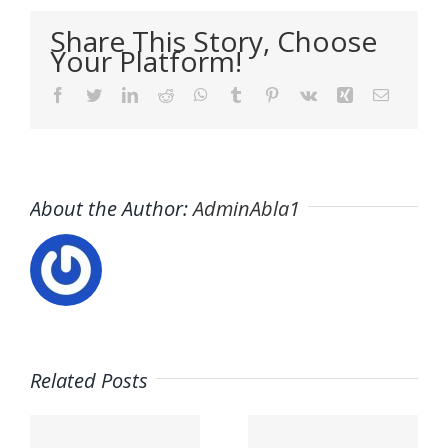
Share This Story, Choose
Your Platform!
Facebook
Twitter
LinkedIn
Reddit
WhatsApp
Tumblr
Pinterest
Vk
Xing
Email
About the Author:
AdminAbla1
Related Posts
Trabaja