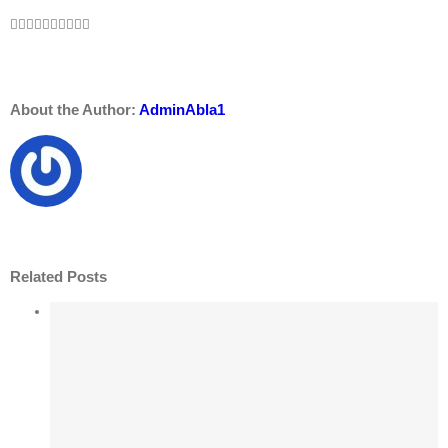
Facebook
Twitter
LinkedIn
Reddit
WhatsApp
Tumblr
Pinterest
Vk
Xing
Email
About the Author:
AdminAbla1
Related Posts
 |